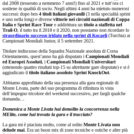
dal 2008 (tesserato a nemmeno 7 anni!) fino al 2021 e tutt’ora ci
sostiene in qualità di socio. Negli ultimi 4 anni ha mietuto numerosi
successi: dopo ben
4 titoli italiani giovanili
(3 nella specialità sprint
e uno nella long) e diverse
vittorie nei circuiti nazionali di Coppa
Italia e Sprint Race Tour
e addirittura un
titolo a staffetta nel
Trail-O
, il tutto tra il 2018 e il 2020, non possiamo non ricordare lo
straordinario successo iridato nella sprint di Kocaeli
(Turchia) ai
Campionati Mondiali Junior, il 5 settembre 2021.
Titolare indiscusso della Squadra Nazionale assoluta di Corsa
Orientamento, quest’anno ha già disputato i
Campionati Mondiali
ed Europei Assoluti
, i
Campionati Mondiali Universitari
(ottenendo quattro risultati top-15 su altrettante gare disputate) e si è
aggiudicato il
titolo italiano assoluto Sprint KnockOut
.
Abbiamo approfittato della sua presenza alla gara regionale di
Monte Livata, parte del suo programma di rifinitura in vista
dell’impegno tricolore del weekend successivo, per fargli qualche
domanda…
Domenica a Monte Livata hai demolito la concorrenza nella
MElite, come hai trovato la gara e il tracciato?
La gara mi è piaciuta molto, come al solito
Monte Livata non
delude mai
. Era un buon mix di zone tecniche e ostiche e altre più