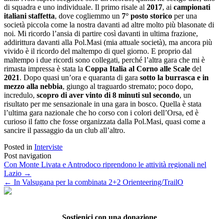
di squadra e uno individuale. Il primo risale al
2017
, ai
campionati
italiani staffetta
, dove cogliemmo un
7° posto storico
per una
società piccola come la nostra davanti ad altre molto più blasonate di
noi. Mi ricordo l’ansia di partire così davanti in ultima frazione,
addirittura davanti alla Pol.Masi (mia attuale società), ma ancora più
vivido è il ricordo del maltempo di quel giorno. E proprio dal
maltempo i due ricordi sono collegati, perché l’altra gara che mi è
rimasta impressa è stata la
Coppa Italia al Corno alle Scale
del
2021
. Dopo quasi un’ora e quaranta di gara
sotto la burrasca e in
mezzo alla nebbia
, giungo al traguardo stremato; poco dopo,
incredulo,
scopro di aver vinto di 8 minuti sul secondo
, un
risultato per me sensazionale in una gara in bosco. Quella è stata
l’ultima gara nazionale che ho corso con i colori dell’Orsa, ed è
curioso il fatto che fosse organizzata dalla Pol.Masi, quasi come a
sancire il passaggio da un club all’altro.
Posted in
Interviste
Post navigation
Con Monte Livata e Antrodoco riprendono le attività regionali nel
Lazio
→
←
In Valsugana per la combinata 2+2 Orienteering/TrailO
Sostienici con una donazione