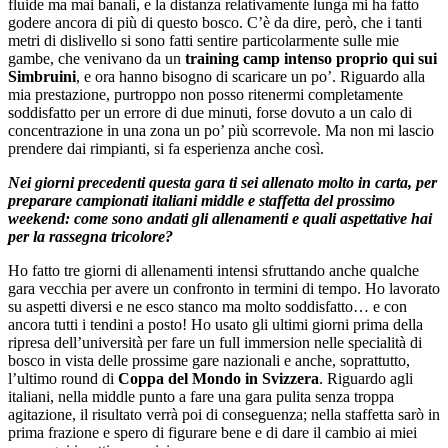
fluide ma mai banali, e la distanza relativamente lunga mi ha fatto
godere ancora di più di questo bosco. C’è da dire, però, che i tanti
metri di dislivello si sono fatti sentire particolarmente sulle mie
gambe, che venivano da un
training camp intenso proprio qui sui
Simbruini
, e ora hanno bisogno di scaricare un po’. Riguardo alla
mia prestazione, purtroppo non posso ritenermi completamente
soddisfatto per un errore di due minuti, forse dovuto a un calo di
concentrazione in una zona un po’ più scorrevole. Ma non mi lascio
prendere dai rimpianti, si fa esperienza anche così.
Nei giorni precedenti questa gara ti sei allenato molto in carta, per
preparare campionati italiani middle e staffetta del prossimo
weekend: come sono andati gli allenamenti e quali aspettative hai
per la rassegna tricolore?
Ho fatto tre giorni di allenamenti intensi sfruttando anche qualche
gara vecchia per avere un confronto in termini di tempo. Ho lavorato
su aspetti diversi e ne esco stanco ma molto soddisfatto… e con
ancora tutti i tendini a posto! Ho usato gli ultimi giorni prima della
ripresa dell’università per fare un full immersion nelle specialità di
bosco in vista delle prossime gare nazionali e anche, soprattutto,
l’ultimo round di
Coppa del Mondo in Svizzera
. Riguardo agli
italiani, nella middle punto a fare una gara pulita senza troppa
agitazione, il risultato verrà poi di conseguenza; nella staffetta sarò in
prima frazione e spero di figurare bene e di dare il cambio ai miei