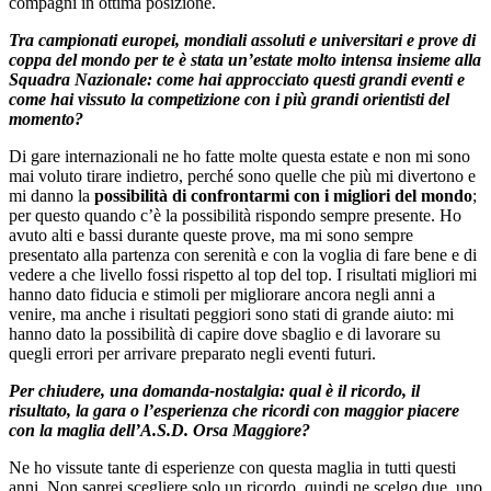
compagni in ottima posizione.
Tra campionati europei, mondiali assoluti e universitari e prove di
coppa del mondo per te è stata un’estate molto intensa insieme alla
Squadra Nazionale: come hai approcciato questi grandi eventi e
come hai vissuto la competizione con i più grandi orientisti del
momento?
Di gare internazionali ne ho fatte molte questa estate e non mi sono
mai voluto tirare indietro, perché sono quelle che più mi divertono e
mi danno la
possibilità di confrontarmi con i migliori del mondo
;
per questo quando c’è la possibilità rispondo sempre presente. Ho
avuto alti e bassi durante queste prove, ma mi sono sempre
presentato alla partenza con serenità e con la voglia di fare bene e di
vedere a che livello fossi rispetto al top del top. I risultati migliori mi
hanno dato fiducia e stimoli per migliorare ancora negli anni a
venire, ma anche i risultati peggiori sono stati di grande aiuto: mi
hanno dato la possibilità di capire dove sbaglio e di lavorare su
quegli errori per arrivare preparato negli eventi futuri.
Per chiudere, una domanda-nostalgia: qual è il ricordo, il
risultato, la gara o l’esperienza che ricordi con maggior piacere
con la maglia dell’A.S.D. Orsa Maggiore?
Ne ho vissute tante di esperienze con questa maglia in tutti questi
anni. Non saprei scegliere solo un ricordo, quindi ne scelgo due, uno