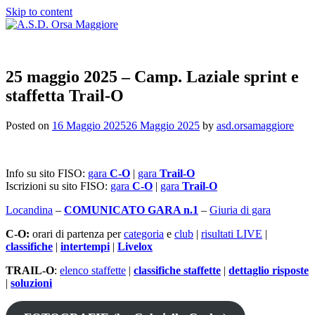
Skip to content
25 maggio 2025 – Camp. Laziale sprint e
staffetta Trail-O
Posted on
16 Maggio 2025
26 Maggio 2025
by
asd.orsamaggiore
Info su sito FISO:
gara
C-O
|
gara
Trail-O
Iscrizioni su sito FISO:
gara
C-O
|
gara
Trail-O
Locandina
–
COMUNICATO GARA n.1
–
Giuria di gara
C-O:
orari di partenza per
categoria
e
club
|
risultati LIVE
|
classifiche
|
intertempi
|
Livelox
TRAIL-O
:
elenco staffette
|
classifiche staffette
|
dettaglio risposte
|
soluzioni